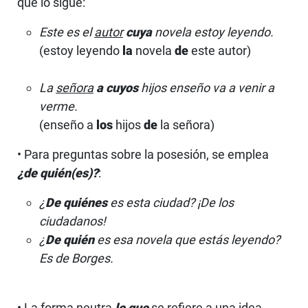
que lo sigue:
Este es el
autor
cuya
novela estoy leyendo.
(estoy leyendo
la
novela
de
este autor)
La
señora
a cuyos
hijos enseño va a venir a
verme.
(enseño a
los
hijos
de
la señora)
• Para preguntas sobre la posesión, se emplea
¿de quién(es)?
:
¿
De quiénes
es esta ciudad? ¡De los
ciudadanos!
¿
De quién
es esa novela que estás leyendo?
Es de Borges.
• La forma neutra
lo que
se refiere a una idea