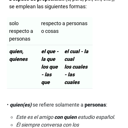
se emplean las siguientes formas:
solo
respecto a personas
respecto a
o cosas
personas
quien,
el que -
el cual - la
quienes
la que
cual
los que
los cuales
- las
- las
que
cuales
•
quien(es)
se refiere solamente a
personas
:
Este es el amigo
con
quien
estudio español.
Él siempre conversa con los